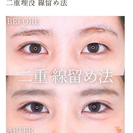
二重埋没 線留め法