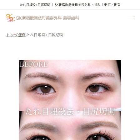
たれ目埋没+目尻切開｜
SK新宿歌舞伎町美容外科・歯科｜東京・新宿
トップ
症例
たれ目埋没+目尻切開