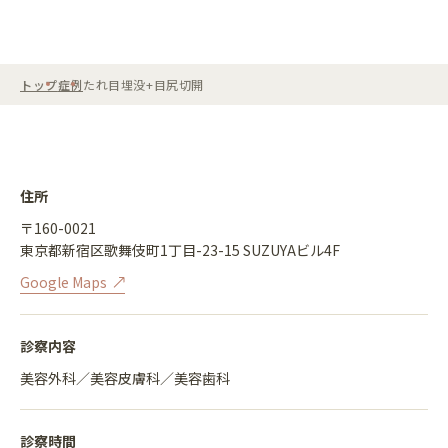
トップ
症例
たれ目埋没+目尻切開
住所
〒160-0021
東京都新宿区歌舞伎町1丁目-23-15 SUZUYAビル4F
Google Maps
診察内容
美容外科／美容皮膚科／美容歯科
診察時間