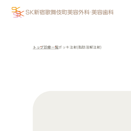
トップ
診療一覧
ポッキ注射(脂肪溶解注射)