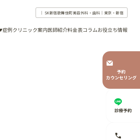
｜
SK新宿歌舞伎町美容外科・歯科｜東京・新宿
症例
クリニック案内
医師紹介
料金表
コラム
お役立ち情報
予約
カウンセリング
診療予約