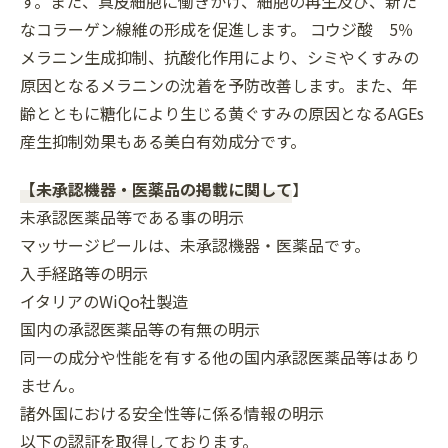
す。また、真皮細胞に働きかけ、細胞の再生及び、新た
なコラーゲン線維の形成を促進します。 コウジ酸 5％
メラニン生成抑制、抗酸化作用により、シミやくすみの
原因となるメラニンの沈着を予防改善します。また、年
齢とともに糖化により生じる黄ぐすみの原因となるAGEs
産生抑制効果もある美白有効成分です。
【未承認機器・医薬品の掲載に関して
】
未承認医薬品等である事の明示
マッサージピールは、未承認機器・医薬品です。
入手経路等の明示
イタリアのWiQo社製造
国内の承認医薬品等の有無の明示
同一の成分や性能を有する他の国内承認医薬品等はあり
ません。
諸外国における安全性等に係る情報の明示
以下の認証を取得しております。