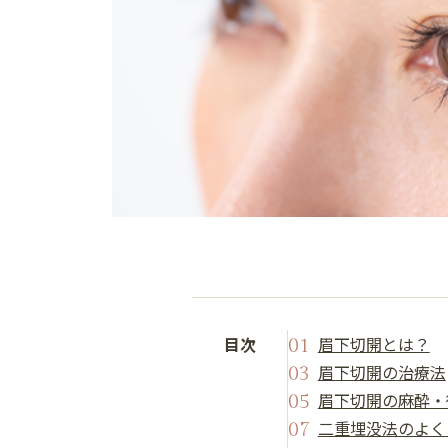
目次
眉下切開とは？
眉下切開の治療法
眉下切開の麻酔・
二重埋没法のよく