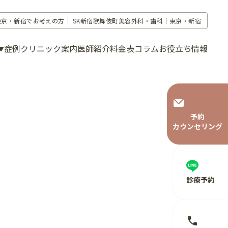
東京・新宿でお考えの方｜
SK新宿歌舞伎町美容外科・歯科｜東京・新宿
症例
クリニック案内
医師紹介
料金表
コラム
お役立ち情報
予約
カウンセリング
診療予約