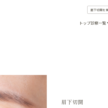
眉下切開を
トップ
診察一覧
眉下切開