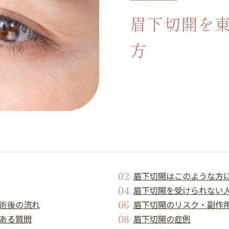
眉下切開を
方
眉下切開はこのような方
眉下切開を受けられない
術後の流れ
眉下切開のリスク・副作
ある質問
眉下切開の症例