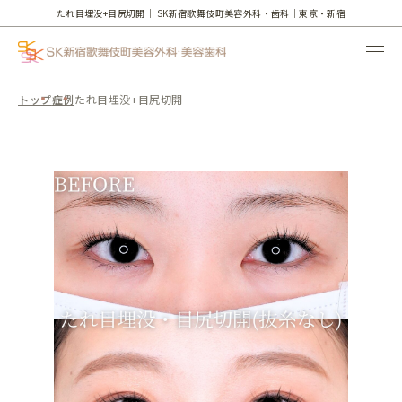
たれ目埋没+目尻切開｜
SK新宿歌舞伎町美容外科・歯科｜東京・新宿
トップ
症例
たれ目埋没+目尻切開