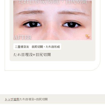
二重埋没法
目尻切開・たれ目形成
たれ目埋没+目尻切開
トップ
症例
たれ目埋没+目尻切開