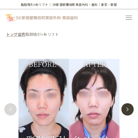
脂肪吸引+糸リフト｜
SK新宿歌舞伎町美容外科・歯科｜東京・新宿
トップ
症例
脂肪吸引+糸リフト