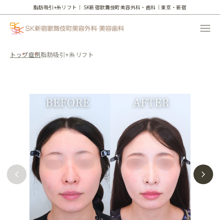
脂肪吸引+糸リフト｜
SK新宿歌舞伎町美容外科・歯科｜東京・新宿
トップ
症例
脂肪吸引+糸リフト