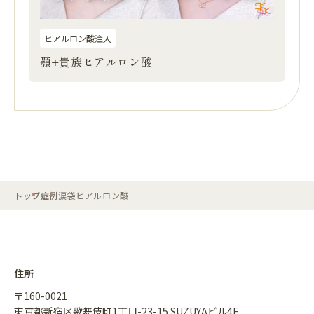
ヒアルロン酸注入
顎+貴族ヒアルロン酸
トップ
症例
涙袋ヒアルロン酸
住所
〒160-0021
東京都新宿区歌舞伎町1丁目-23-15 SUZUYAビル4F