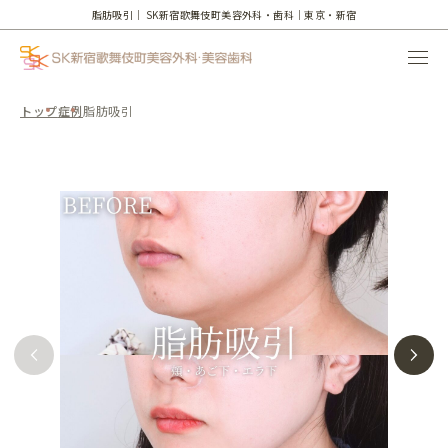
脂肪吸引｜
SK新宿歌舞伎町美容外科・歯科｜東京・新宿
トップ
症例
脂肪吸引