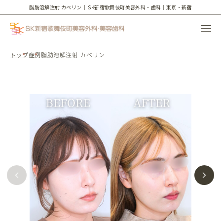
脂肪溶解注射 カベリン｜
SK新宿歌舞伎町美容外科・歯科｜東京・新宿
トップ
症例
脂肪溶解注射 カベリン