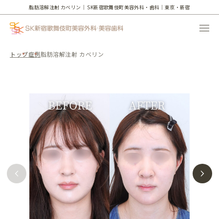
脂肪溶解注射 カベリン｜
SK新宿歌舞伎町美容外科・歯科｜東京・新宿
トップ
症例
脂肪溶解注射 カベリン