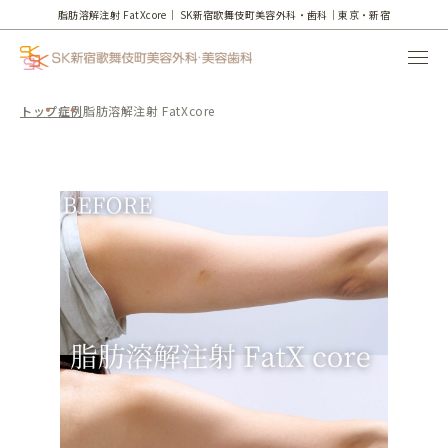
脂肪溶解注射 FatXcore｜
SK新宿歌舞伎町美容外科・歯科｜東京・新宿
トップ
症例
脂肪溶解注射 FatXcore