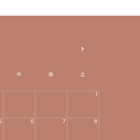
木
金
土
1
5
6
7
8