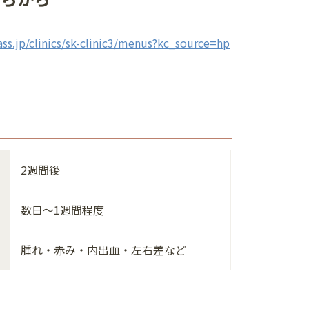
ass.jp/clinics/sk-clinic3/menus?kc_source=hp
2週間後
数日～1週間程度
腫れ・赤み・内出血・左右差など