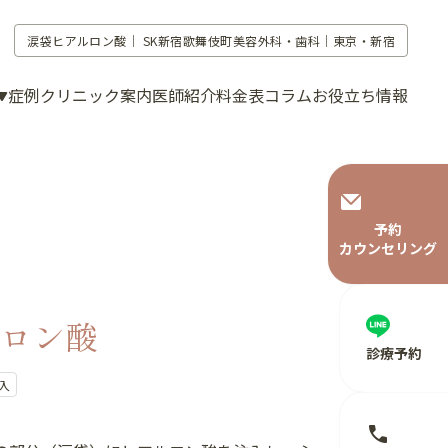
涙袋ヒアルロン酸｜
SK新宿歌舞伎町美容外科・歯科｜東京・新宿
症例
クリニック案内
医師紹介
料金表
コラム
お役立ち情報
予約
カウンセリング
ロン酸
診療予約
入