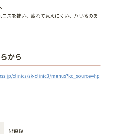
へ
ムロスを補い、疲れて見えにくい、ハリ感のあ
ちらから
ass.jp/clinics/sk-clinic3/menus?kc_source=hp
術直後