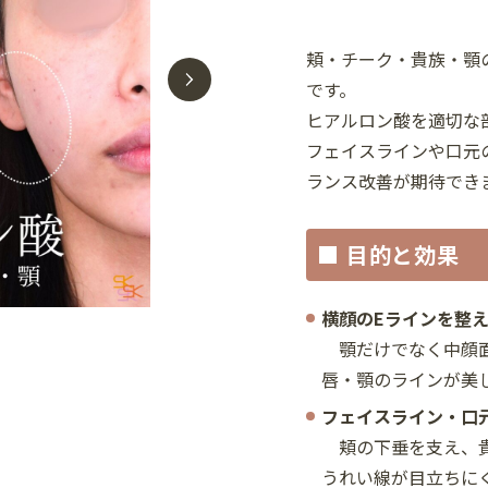
頬・チーク・貴族・顎
です。
ヒアルロン酸を適切な
フェイスラインや口元
ランス改善が期待でき
■ 目的と効果
横顔のEラインを整
顎だけでなく中顔面
唇・顎のラインが美
フェイスライン・口
頬の下垂を支え、貴
うれい線が目立ちに