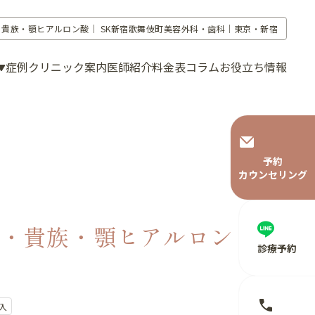
・貴族・顎ヒアルロン酸｜
SK新宿歌舞伎町美容外科・歯科｜東京・新宿
症例
クリニック案内
医師紹介
料金表
コラム
お役立ち情報
予約
カウンセリング
・貴族・顎ヒアルロン
診療予約
入