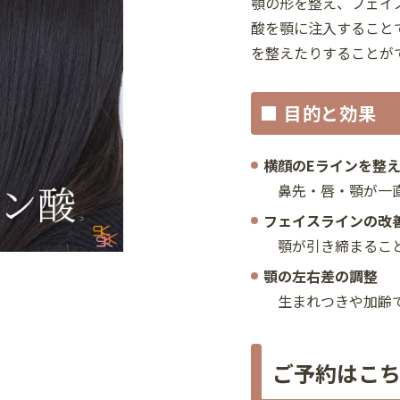
顎の形を整え、フェイ
酸を顎に注入すること
を整えたりすることが
■ 目的と効果
横顔のEラインを整
鼻先・唇・顎が一直
フェイスラインの改
顎が引き締まること
顎の左右差の調整
生まれつきや加齢で
ご予約はこ