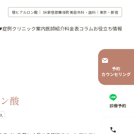
顎ヒアルロン酸｜
SK新宿歌舞伎町美容外科・歯科｜東京・新宿
症例
クリニック案内
医師紹介
料金表
コラム
お役立ち情報
予約
カウンセリング
ン酸
診療予約
入