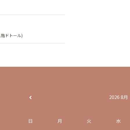
1階ドトール)
2026
8月
日
月
火
水