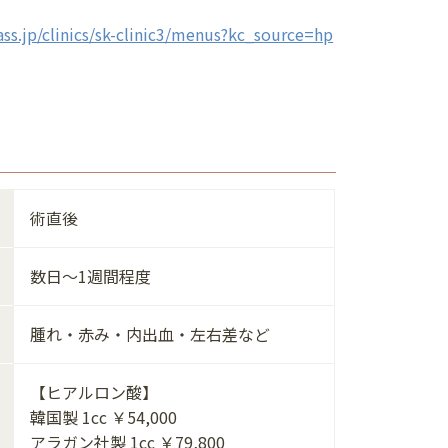
ass.jp/clinics/sk-clinic3/menus?kc_source=hp
術直後
数日～1週間程度
腫れ・赤み・内出血・左右差など
【ヒアルロン酸】
韓国製 1cc ￥54,000
アラガン社製 1cc ￥79,800