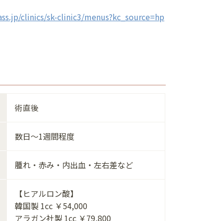
ass.jp/clinics/sk-clinic3/menus?kc_source=hp
術直後
数日～1週間程度
腫れ・赤み・内出血・左右差など
【ヒアルロン酸】
韓国製 1cc ￥54,000
アラガン社製 1cc ￥79,800