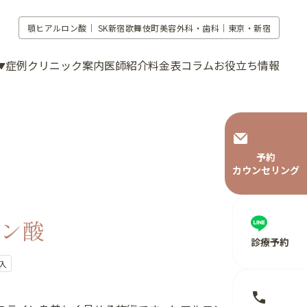
顎ヒアルロン酸｜
SK新宿歌舞伎町美容外科・歯科｜東京・新宿
症例
クリニック案内
医師紹介
料金表
コラム
お役立ち情報
予約
カウンセリング
ン酸
診療予約
入