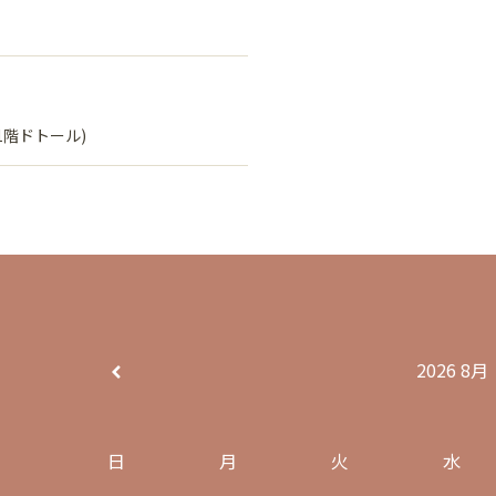
1階ドトール)
2026
8月
日
月
火
水