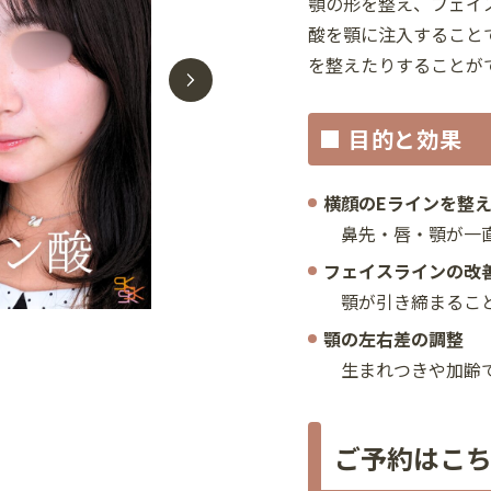
顎の形を整え、フェイ
酸を顎に注入すること
を整えたりすることが
■ 目的と効果
横顔のEラインを整
鼻先・唇・顎が一直
フェイスラインの改
顎が引き締まること
顎の左右差の調整
生まれつきや加齢で
ご予約はこ