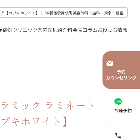
ニア【カブキホワイト】｜
SK新宿歌舞伎町美容外科・歯科｜東京・新宿
症例
クリニック案内
医師紹介
料金表
コラム
お役立ち情報
予約
カウンセリング
ラミック ラミネート
診療予約
ブキホワイト】