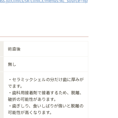
ass.jp/clinics/sk-clinic3/menus?kc_source=hp
術直後
無し
・セラミックシェルの分だけ歯に厚みが
でます。
・歯科用接着剤で接着するため、脱離、
破折の可能性があります。
・歯ぎしり、食いしばりが強いと脱離の
可能性が高くなります。