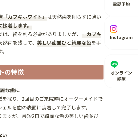
電話予約
療「カブキホワイト」
は天然歯を削らずに薄い
に接着します。
では、歯を削る必要がありましたが、
「カブキ
Instagram
天然歯を残して、
美しい歯並び
と
綺麗な色
を手
す。
トの特徴
オンライン
診療
綺麗な歯に
を採り、2回目のご来院時にオーダーメイドで
シェルを歯の表面に装着して完了します。
りますが、最短2日で綺麗な色の美しい歯並び
。
ない