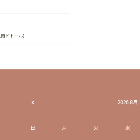
1階ドトール)
2026
8月
日
月
火
水