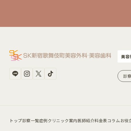
美容
診
トップ
診察一覧
症例
クリニック案内
医師紹介
料金表
コラム
お役