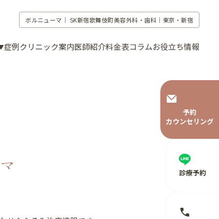
ボルニューマ｜
SK新宿歌舞伎町美容外科・歯科｜東京・新宿
症例
クリニック案内
医師紹介
料金表
コラム
お役立ち情報
予約
カウンセリング
マ
診療予約