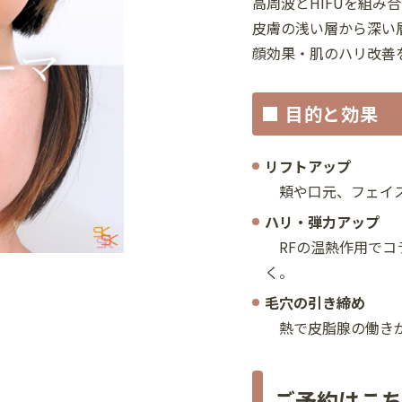
高周波とHIFUを組み
皮膚の浅い層から深い
顔効果・肌のハリ改善
■ 目的と効果
リフトアップ
頬や口元、フェイス
ハリ・弾力アップ
RFの温熱作用でコ
く。
毛穴の引き締め
熱で皮脂腺の働きが
ご予約はこ