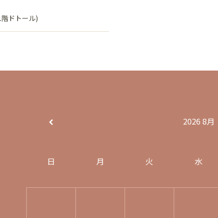
1階ドトール)
2026
8月
日
月
火
水
E