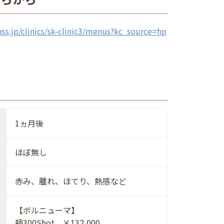
ass.jp/clinics/sk-clinic3/menus?kc_source=hp
1ヵ月後
ほぼ無し
赤み、腫れ、ほてり、熱感など
【ボルニューマ】
頬300Shot ￥132,000